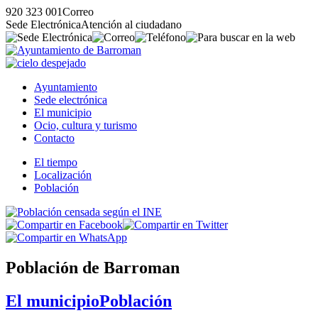
920 323 001
Correo
Sede Electrónica
Atención al ciudadano
Ayuntamiento
Sede electrónica
El municipio
Ocio, cultura y turismo
Contacto
El tiempo
Localización
Población
Población de Barroman
El municipio
Población