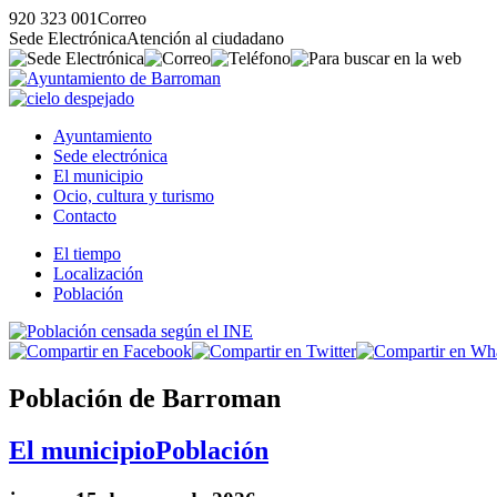
920 323 001
Correo
Sede Electrónica
Atención al ciudadano
Ayuntamiento
Sede electrónica
El municipio
Ocio, cultura y turismo
Contacto
El tiempo
Localización
Población
Población de Barroman
El municipio
Población