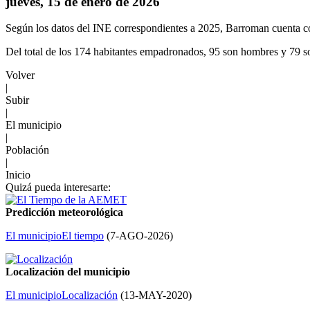
jueves, 15 de enero de 2026
Según los datos del INE correspondientes a 2025, Barroman cuenta c
Del total de los 174 habitantes empadronados, 95 son hombres y 79 s
Volver
|
Subir
|
El municipio
|
Población
|
Inicio
Quizá pueda interesarte:
Predicción meteorológica
El municipio
El tiempo
(
7-AGO-2026
)
Localización del municipio
El municipio
Localización
(
13-MAY-2020
)